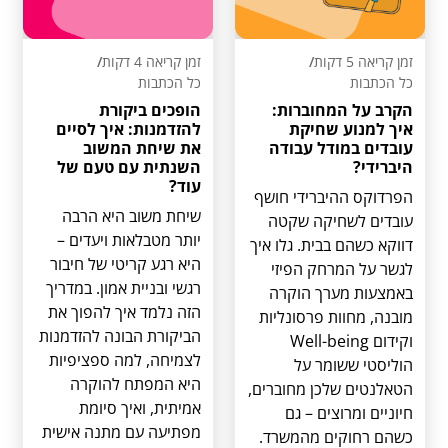
זמן קריאה 5 דקות
/
זמן קריאה 4 דקות
/
כל הכתבות
כל הכתבות
הקרב על המחוברות:
הופכים ביקורת
איך למנוע שחיקת
להזדמנות: איך לסיים
עובדים במודל עבודה
את שיחת המשוב
היברידי?
השנתית עם טעם של
עוד?
הפרדוקס ההיברידי חושף
שיחת משוב היא הרבה
עובדים לשחיקה שקטה
יותר מטבלאות ויעדים –
דווקא כשהם בבית. גלו איך
היא רגע קריטי של חיבור
לגשר על המרחק הפיזי
רגשי ובניית אמון. במדריך
באמצעות מערך הוקרה
הזה נלמד איך להפוך את
מובנה, מחוות פרסונליות
הביקורת הבונה להזדמנות
וקידום Well-being
לצמיחה, למה ספציפיות
הוליסטי ששומר על
היא המפתח להוקרה
הטאלנטים שלכן מחוברים,
אמיתית, ואיך סיומת
חיוניים ומרוצים – גם
מפתיעה עם מתנה אישית
כשהם רחוקים מהמשרד.