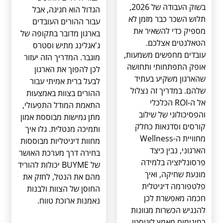
בשוק העבודה של 2026,
הגדול הוא חגיגה, אבל
תלוש השכר כבר מזמן לא
עבור ההורים העובדים
מספיק כדי להשאיר את
בארגון מדובר בתקופה של
הטאלנטים אצלכם.
ג'אגלינג מתיש וסטרס
עובדים מחפשים משמעות,
מוגבר. המדריך הזה יעזור
אופק התפתחותי ותחושה
לכן להפוך את הארגון
שהארגון משקיע בעתיד
לבעל ברית אמיתי עבור
שלהם. במדריך זה נצלול
ההורים בצוות באמצעות
אל ה-ROI הכלכלי
התאמת המודל התפעולי,
והפסיכולוגי של שילוב
מתן גמישות מבוססת אמון
קורסים וסדנאות כחלק
ותמיכה מנטלית. גלו איך
מחוויית ה-Wellness
מחוות דיגיטליות מבוססות
הארגוני, נבין כיצד
בחירה דרך מערכת האושר
פרסונליזציה בלמידה
של BUYME יכולות להוריד
מונעת שחיקה, ואיך
מהם את הנטל, לחזק את
פלטפורמה דיגיטלית
החוסן של הצוות ולבנות
חכמה מאפשרת לכן
נאמנות ארוכת טווח.
להנגיש הכשרות מגוונות
במינימום מאמץ לוגיסטי