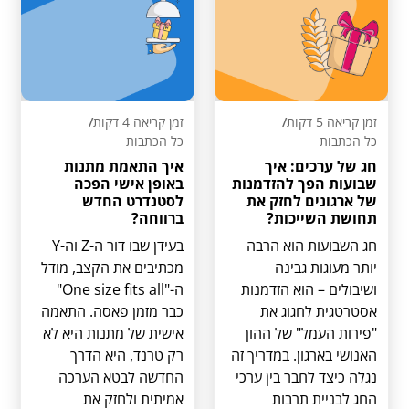
זמן קריאה 5 דקות
/
זמן קריאה 4 דקות
/
כל הכתבות
כל הכתבות
חג של ערכים: איך
איך התאמת מתנות
שבועות הפך להזדמנות
באופן אישי הפכה
של ארגונים לחזק את
לסטנדרט החדש
תחושת השייכות?
ברווחה?
חג השבועות הוא הרבה
בעידן שבו דור ה-Z וה-Y
יותר מעוגות גבינה
מכתיבים את הקצב, מודל
ושיבולים – הוא הזדמנות
ה-"One size fits all"
אסטרטגית לחגוג את
כבר מזמן פאסה. התאמה
"פירות העמל" של ההון
אישית של מתנות היא לא
האנושי בארגון. במדריך זה
רק טרנד, היא הדרך
נגלה כיצד לחבר בין ערכי
החדשה לבטא הערכה
החג לבניית תרבות
אמיתית ולחזק את