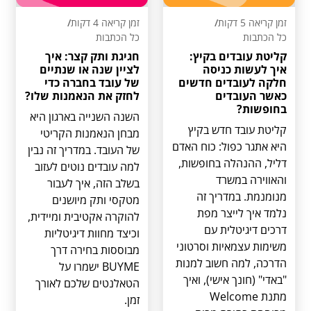
זמן קריאה 5 דקות
/
זמן קריאה 4 דקות
/
כל הכתבות
כל הכתבות
קליטת עובדים בקיץ:
חגיגת ותק קצר: איך
איך לעשות כניסה
לציין שנה או שנתיים
חלקה לעובדים חדשים
של עובד בחברה כדי
כאשר העובדים
לחזק את הנאמנות שלו?
בחופשות?
השנה השנייה בארגון היא
קליטת עובד חדש בקיץ
מבחן הנאמנות הקריטי
היא אתגר כפול: כוח האדם
של העובד. במדריך זה נבין
דליל, ההנהלה בחופשות,
למה עובדים נוטים לעזוב
והאווירה במשרד
בשלב הזה, איך לעבור
מנומנמת. במדריך זה
מטקסי ותק מיושנים
נלמד איך לייצר מפת
להוקרה אקטיבית ומיידית,
דרכים דיגיטלית עם
וכיצד מחוות דיגיטליות
משימות עצמאיות וסרטוני
מבוססות בחירה דרך
הדרכה, למה חשוב למנות
BUYME ישמרו על
"באדי" (חונך אישי), ואיך
הטאלנטים שלכם לאורך
מתנת Welcome
זמן.