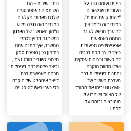
ריקים ועומס כבד על
נותני שירות – הם
העובדים שנשארים
השותפים האסטרטגיים
"להחזיק את החזית".
שלכם מאחורי הקלעים.
במדריך זה נלמד איך
במדריך הזה נגלה מדוע
להיערך מראש לעונה
ה"הון האנושי" של הארגון
החמה באמצעות
נמשך גם מחוץ לכתלי
אופטימיזציה תפעולית,
המשרד, איך מתנה אחת
כיצד לייצר מפת דרכים
בתזמון נכון הופכת ספק
לחופשות ורציפות עסקית,
חיצוני לשגריר מותג נאמן,
ואילו מחוות הוקרה
וכיצד פלטפורמה דיגיטלית
ומתנות דיגיטליות דרך
חכמה מאפשרת לכם
מערכת האושר של
לייצר אימפקט של הוקרה
BUYME ירימו את המורל
בלי כאבי ראש לוגיסטיים.
של הצוות וישמרו על
מוטיבציה גבוהה עד
לסתיו.