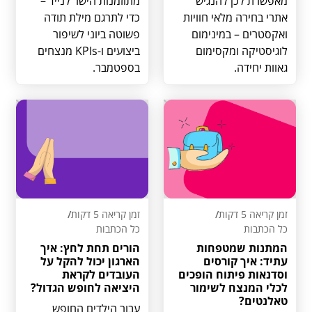
מאפשרת לכן להנגיש
מתוזמנות הישר לנייד –
אתרי בחירה מלאי חוויות
כדי לתרגם מילת תודה
ואקסטרים – במינימום
פשוטה ביוני לשיפור
לוגיסטיקה ומקסימום
ביצועים ו-KPIs מנצחים
גאוות יחידה.
בספטמבר.
זמן קריאה 5 דקות
/
זמן קריאה 5 דקות
/
כל הכתבות
כל הכתבות
המתנות שמטפחות
הורים תחת לחץ: איך
עתיד: איך קורסים
הארגון יכול להקל על
וסדנאות פיתוח הופכים
העובדים לקראת
לכלי המנצח לשימור
היציאה לחופש הגדול?
טאלנטים?
עבור הילדים החופש