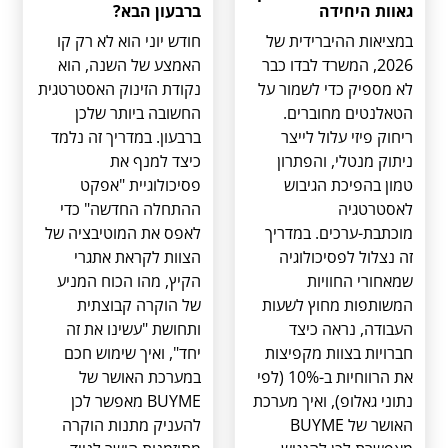
גאוות היחידה
ברבעון הבא?
במציאות ההיברידית של
חודש יוני הוא לא רק קו
2026, המשרד לבדו כבר
האמצע של השנה, הוא
לא מספיק כדי לשמור על
נקודת הזינוק האסטרטגית
הטאלנטים מחוברים.
החשובה ביותר שלכן
ריחוק פיזי עלול לייצר
ברבעון. במדריך זה נלמד
ניתוק מנטלי, והפתרון
כיצד למנף את
טמון בהפיכת הגיבוש
פסיכולוגיית "אפקט
לאסטרטגיה
ההתחלה החדשה" כדי
מוכתבת-ערכים. במדריך
לאפס את המוטיבציה של
זה נצלול לפסיכולוגיה
הצוות לקראת אתגרי
שמאחורי החוויות
הקיץ, מהו הכוח המניע
המשותפות מחוץ לשעות
של הוקרה קבוצתית
העבודה, נראה כיצד
ותחושת "עשינו את זה
חברויות בצוות מקפיצות
יחד", ואיך שימוש חכם
את הרווחיות ב-10% (לפי
במערכת האושר של
נתוני גאלופ), ואיך מערכת
BUYME מאפשר לכן
האושר של BUYME
להעניק מתנות הוקרה