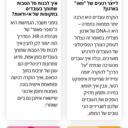
לייצר רגעים של "וואו"
איך לבנות סל הטבות
בארגון?
שתומך בעובדים
בתקופות של אי-ודאות?
הוקרת עובדים היא הרבה
בזמני משבר, הגמישות היא
יותר ממחווה נחמדה –
ה"סופר-פאוור" של
היא ה-DNA של ארגון
מנהלת ה-HR. המדריך
מצליח. במאמר זה נצלול
הזה יעזור לכן להבין איך
לעומק הצורך הפסיכולוגי
לבנות סל הטבות שתומך
של העובדים להרגיש
בעובדים בזמן אמת, מדוע
מוערכים, נגלה איך עוברים
פתרונות דיגיטליים הם
מהערכה שנתית "על
עוגן של יציבות בתוך
הדרך" להוקרה יזומה
הכאוס, ואיך הוקרה רגישה
ומיידית שמייצרת אימפקט
ומותאמת אישית בונה
רגשי, ונבין איך חופש
נאמנות וחוסן ארגוני
בחירה ותזמון מדויק
שיישארו איתכן גם ביום
הופכים את העובדים
שאחרי.
שלכם לשגרירים הכי
טובים של המותג.