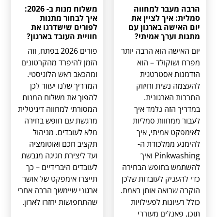
הרבה מעבר למחווה
משלוח מנות ב- 2026:
סמלית: איך לציין את
איך לבחור מתנות
יום האישה בארגון עם
לפורים שישדרגו את
מתנות וערך אמיתי?
חוויית העובד בארגון?
יום האישה הוא הרבה יותר
פורים 2026 בפתח, וזה
מפרח ושוקולד – הוא
הזמן להיפרד מהקרטונים
הזדמנות אסטרטגית
ומהכאב ראש הלוגיסטי.
להעצמה נשית וחיזוק
המדריך שלנו יעזור לכן
התרבות הארגונית.
להפוך את משלוח המנות
במדריך הזה נלמד איך
המסורתי למחווה דיגיטלית
לעבור ממחוות סמליות
מרגשת עם חופש בחירה
לאימפקט אמיתי, איך
מלא לעובדים. מניהול
להימנע ממלכודת ה-
תקציב חכם ואוטומציה
Pinkwashing ואיך
ועד ליצירת חגיגה מגבשת
להשתמש בחופש הבחירה
לעובדים היברידיים – כך
כדי להעניק לעובדות שלכן
תייצרו אימפקט של אושר
הוקרה שרואה אותן באמת.
ארגוני שיימשך הרבה אחרי
כולל רעיונות לפעילויות
שהתחפושות יחזרו לארון.
תוכן, פאנלים מעוררי