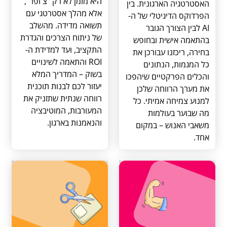
היא מזמן לא רק "צ'ופר",
האסטרטגיה הארגונית. בין
אלא מהלך אסטרטגי עם
הפרדוקס הדיגיטלי של ה-
תשואה מדידה. מהשלב
AI לבין הצורך הגובר
של ניתוח הצרכים והגדרת
בהתאמה אישית ובחופש
התקציב, ועד למדידת ה-
בחירה, ריכזנו עבורכן את
ROI והתאמה לשינויים
כל המגמות, הנתונים
בשוק – המדריך המלא
והכלים הפרקטיים שיהפכו
יעזור לכם לבנות תוכנית
את מערך הרווחה שלכן
רווחה שנתית שתזניק את
למנוע צמיחה אמיתי. כל
המעורבות, המוטיבציה
מה שבוער בעולמות
והנאמנות בארגון.
משאבי האנוש – במקום
אחד.