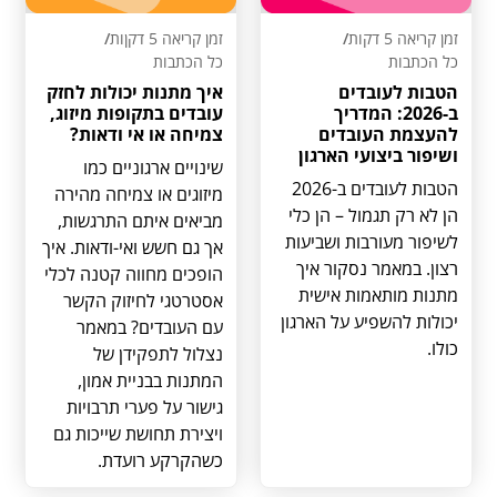
זמן קריאה 5 דקות
/
זמן קריאה 5 דקןות
/
כל הכתבות
כל הכתבות
הטבות לעובדים
איך מתנות יכולות לחזק
ב-2026: המדריך
עובדים בתקופות מיזוג,
להעצמת העובדים
צמיחה או אי ודאות?
ושיפור ביצועי הארגון
שינויים ארגוניים כמו
הטבות לעובדים ב-2026
מיזוגים או צמיחה מהירה
הן לא רק תגמול – הן כלי
מביאים איתם התרגשות,
לשיפור מעורבות ושביעות
אך גם חשש ואי-ודאות. איך
רצון. במאמר נסקור איך
הופכים מחווה קטנה לכלי
מתנות מותאמות אישית
אסטרטגי לחיזוק הקשר
יכולות להשפיע על הארגון
עם העובדים? במאמר
כולו.
נצלול לתפקידן של
המתנות בבניית אמון,
גישור על פערי תרבויות
ויצירת תחושת שייכות גם
כשהקרקע רועדת.