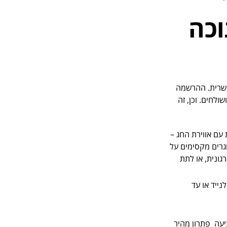
נוכה
ינה אפשרית. ההרשמה
ולחים. וכן, זה
בות עם אווירת החג –
וגרים מקסימים על
גונית, או לתת
דים (לנייד או עד
יעה פתרון מהיר