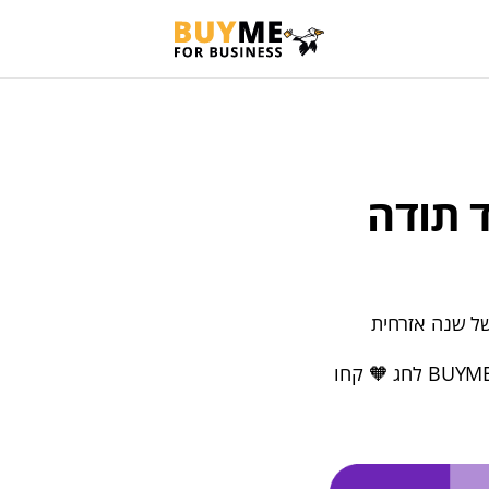
ד תודה
של שנה אזרחית
על חשיבות המחווה, בחירת תזמון מדויק למתנות, וכל הדרכים לשמח את העובדים עם BUYME לחג 🧡 קחו