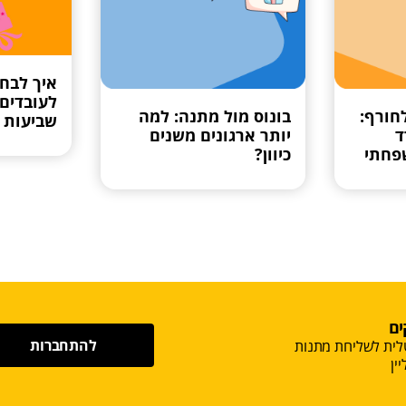
איך לבח
לעובדים
חורף:
בונוס מול מתנה: למה
שביעות 
ד
יותר ארגונים משנים
פחתי
כיוון?
ים
להתחברות
לית לשליחת מתנות
ין