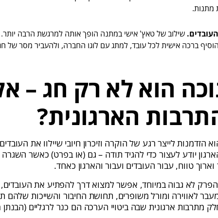
 מתנות.
העובדים.
שילוב של טאץ' אישי במתנה הופך אותה למרגשת הרבה יותר. מ
סיף ברכה אישית לכל עובד, למתג עם לוגו החברה, ולהעביר מסר של חגי
כה הוא לא רק חג – אל
תרבות הארגונית?
וא הזדמנות לייצר רגע של הוקרה וזיכרון חיובי שיילוו את העובד
גון יודע לעצור כדי להגיד תודה – גם (או בפרט) כאשר השגרה 
ארוך טווח, עבור העובדים ועבור והארגון כאחד.
פרק לא גבוה במיוחד, אפשר למצוא דרך להפתיע את העובדים, ו
מעבר לאווירה ומורל משופרים, תחושת החיבור והשייכות שלהם ת
 מתרבות ארגונית שבה ביטויי הערכה הם כנר לרגליים (הבנתן 