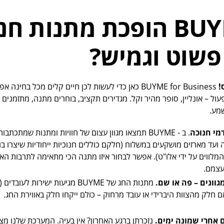
איך BUYME הופכת מתנות ח
פשוט וגמיש?
!
BUYME for Business כאן כדי לעשות לכן חיים קלים מכל בח
ול – אונליין, סופר מהיר וקל. מגדירים תקציב, בוחרים מתנה, מתזמנים וש
מע.
מי חנוכה
. ב - BUYME תמצאו מגוון עצום של חוויות ומתנות שמתכת
ועד מארזים מושקעים במשלוח (חלקם כוללים חנוכיות ייחודיות שיצרו ב
לווים על ידי אלו"ט). אפשר לבחור איזו מתנה הכי מתאימה לתרבות האר
עצמם.
גוונים – פה או שם.
מתנות החג של BUYME מגיעות ישירות לעוב
 חלק מהצוות היברידי או עובד מרחוק – כולם ייקחו חלק באווירת החג.
אחרי שמונה ימים.
נזכרתן ברגע האחרון? אין בעיה. המערכת שלנו מצ