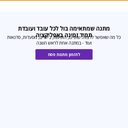
מתנה שמתאימה בול לכל עובד ועובדת
תמיד זמינה באפליקציה
כל מה שאפשר לרצות: שופינג, הופעות, בילויים, מסעדות, סדנאות
ועוד - במתנה אחת לראש השנה
לתזמון מתנות פסח