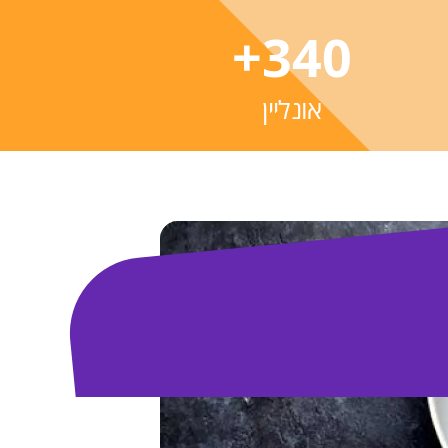
+
340
אונליין