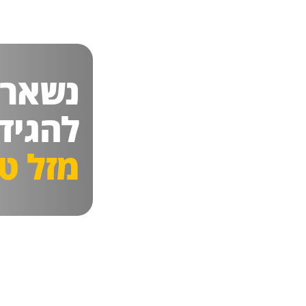
נשאר
להגיד
מזל טו