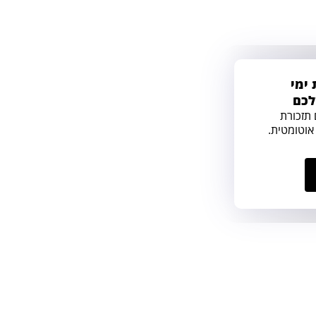
ימי
לכם
 תזכורת
אוטומטית.