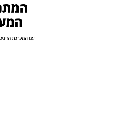
המתנה
המער