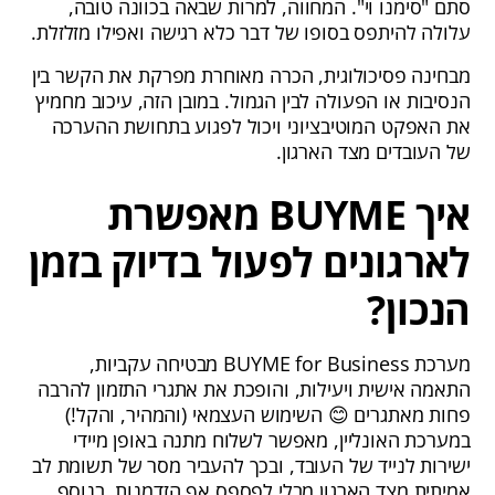
סתם "סימנו וי". המחווה, למרות שבאה בכוונה טובה,
עלולה להיתפס בסופו של דבר כלא רגישה ואפילו מזלזלת.
מבחינה פסיכולוגית, הכרה מאוחרת מפרקת את הקשר בין
הנסיבות או הפעולה לבין הגמול. במובן הזה, עיכוב מחמיץ
את האפקט המוטיבציוני ויכול לפגוע בתחושת ההערכה
של העובדים מצד הארגון.
איך BUYME מאפשרת
לארגונים לפעול בדיוק בזמן
הנכון?
מערכת BUYME for Business מבטיחה עקביות,
התאמה אישית ויעילות, והופכת את אתגרי התזמון להרבה
פחות מאתגרים 😊 השימוש העצמאי (והמהיר, והקל!)
במערכת האונליין, מאפשר לשלוח מתנה באופן מיידי
ישירות לנייד של העובד, ובכך להעביר מסר של תשומת לב
אמיתית מצד הארגון מבלי לפספס אף הזדמנות. בנוסף,