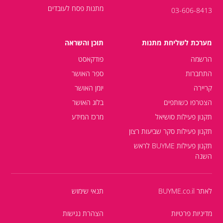
מתנות פסח לעובדים
03-606-8413
מערכת לשליחת מתנות
תוכן והשראה
הרשמה
פודקאסט
התחברות
ספר האושר
קריירה
יומן האושר
הצטרפו כשותפים
בלוג האושר
תקנון פעילות סושיאל
מרכז המידע
תקנון פעילות סקר שביעות רצון
תקנון פעילות BUYME לראש
השנה
לאתר BUYME.co.il
תנאי שימוש
מדיניות פרטיות
הצהרת נגישות