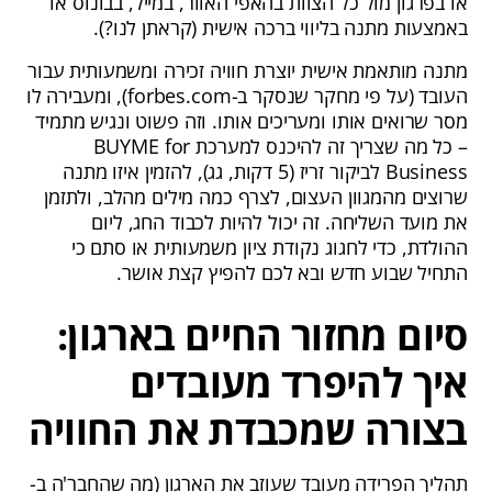
או בפרגון מול כל הצוות בהאפי האוור, במייל, בבונוס או
באמצעות מתנה בליווי ברכה אישית (קראתן לנו?).
מתנה מותאמת אישית יוצרת חוויה זכירה ומשמעותית עבור
העובד (על פי מחקר שנסקר ב-forbes.com), ומעבירה לו
מסר שרואים אותו ומעריכים אותו. וזה פשוט ונגיש מתמיד
– כל מה שצריך זה להיכנס למערכת BUYME for
Business לביקור זריז (5 דקות, גג), להזמין איזו מתנה
שרוצים מהמגוון העצום, לצרף כמה מילים מהלב, ולתזמן
את מועד השליחה. זה יכול להיות לכבוד החג, ליום
ההולדת, כדי לחגוג נקודת ציון משמעותית או סתם כי
התחיל שבוע חדש ובא לכם להפיץ קצת אושר.
סיום מחזור החיים בארגון:
איך להיפרד מעובדים
בצורה שמכבדת את החוויה
תהליך הפרידה מעובד שעוזב את הארגון (מה שהחבר'ה ב-