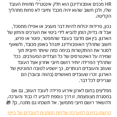
HR מכנים אופבורדינג) הוא חלק אינטגרלי מחווית העובד
שלו, ולכן חשוב שהוא יהיה מכבד וחיובי לא פחות מתהליך
הקליטה.
נכון, פרידות יכולות להיות דבר מעציב או אפילו מתסכל,
אבל זה בדיוק הזמן להביא לידי ביטוי את הערכים והחזון של
הארגון. בין אם מדובר בעובד שהתפטר, פוטר או פרש,
חשוב שתהליך האופבורדינג יתנהל באופן מכובד, ולשאוף
לסגור את ההתקשרות בנימה כמה שיותר חיובית תוך
שמירה על האינטרסים של כל הצדדים המעורבים. ככל
שתהליך הפרידה יותיר רושם חיובי אחרון אצל העובד
שעוזב והעובדים הנותרים, כך יושפע לטובה המוניטין של
הארגון. זכרו שעובדים מאושרים (בהווה ובעבר) הם
שגרירים לכל דבר.
ממליצים בחום לארגן אירוע פרידה לעובד העוזב, גם אם
במסגרת מצומצמת. זו דרך נוספת להביע לו כבוד והערכה,
ולהשאיר רושם חיובי מתמשך. אל תשכחו גם מתנה, כן? 🎁
הרשמו בחינם למערכת שליחת המתנות לעובדים של ביימי