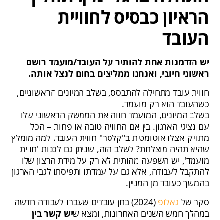
הראיון כבסיס לחוויית
העובד
יש הזדמנות אחת להותיר על העובד/מועמד רושם
ראשוני חיובי, ואנחנו ממליצים בחום לנצל אותה.
חווית עובד מתחילה להתבסס, בשלב המיונים הראשוניים,
כשהעובד הוא רק מועמד.
בשלב המיונים, המועמד חווה את הממשק הראשוני שלו
עם נציגי הארגון. בין אם החוויה טובה או פחות – הכל
מתוייק אצלו אוטומטית ב"קלסר" חווית העובד. למה מומלץ
שהיא תהיה מוצלחת? לשלב הזה, שניתן גם לכנות 'חווית
מועמד', יש השפעה מהותית לא רק על מידת הרצון שלו
להתקבל לעבודה, אלא גם על עמדתו ותפיסתו לגבי הארגון
בהמשך כעובד מן המניין.
סקר של
גאלופ
(2024) בחן עובדים שעברו לעבודה חדשה
במהלך חמש השנים האחרונות, ומצא ש
יש קשר בין