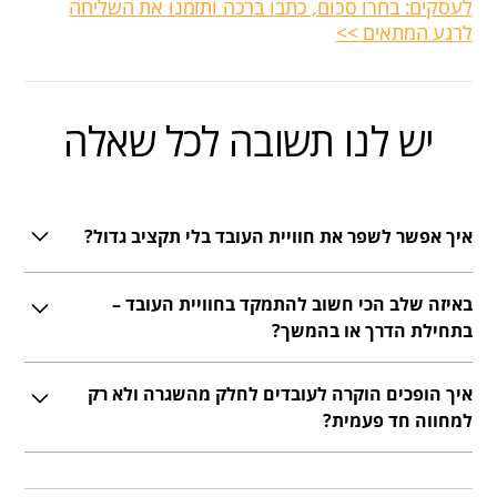
לעסקים: בחרו סכום, כתבו ברכה ותזמנו את השליחה
לרגע המתאים >>
יש לנו תשובה לכל שאלה
איך אפשר לשפר את חוויית העובד בלי תקציב גדול?
יחס אישי עושה הבדל גם בלי תקציב: ברכה ביום הולדת, שיחת
באיזה שלב הכי חשוב להתמקד בחוויית העובד –
תודה, או שיתוף בהצלחות בצוות. כשעובדים מרגישים שרואים
אותם – זו חוויה חיובית בפני עצמה.
בתחילת הדרך או בהמשך?
גם וגם. התחלה טובה יוצרת חיבור, אבל התמדה בקשר אישי,
איך הופכים הוקרה לעובדים לחלק מהשגרה ולא רק
פיתוח מקצועי והוקרה לאורך הזמן הם מה שמחזיקים את התחושה
החיובית לאורך כל הדרך.
למחווה חד פעמית?
קובעים רגעים קבועים להכיר – פעם בחודש, באירוע צוותי או אפילו
מייל קצר עם מילה טובה – כשזה קורה באופן עקבי, העובדים