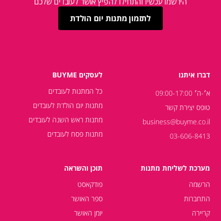
הירשמו עכשיו והתחילו להפיץ אושר לעובדים שלכם
לתזמון מתנות יום הולדת
דברו איתנו
לעסקים BUYME
כל המתנות לעובדים
א׳-ה׳ 09:00-17:00
מתנות יום הולדת לעובדים
טופס יצירת קשר
מתנות ראש השנה לעובדים
business@buyme.co.il
מתנות פסח לעובדים
03-606-8413
מערכת לשליחת מתנות
תוכן והשראה
הרשמה
פודקאסט
התחברות
ספר האושר
קריירה
יומן האושר