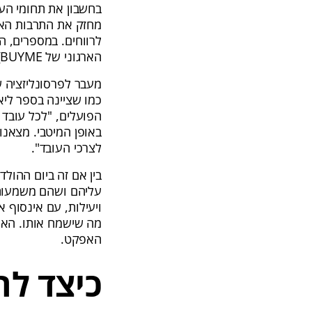
בחשבון את תחומי הענ
מחזק את התרבות האר
הארגוני של BUYME).
מעבר לפרסונליזציה ש
כמו שציינה בספר ליא
הפועלים, ''לכל עובד
באופן המיטבי. מצאנו
לצרכי העובד".
בין אם זה ביום ההולד
ויעילות, עם אינסוף א
מה שישמח אותו. האפ
האפקט.
כיצד לה