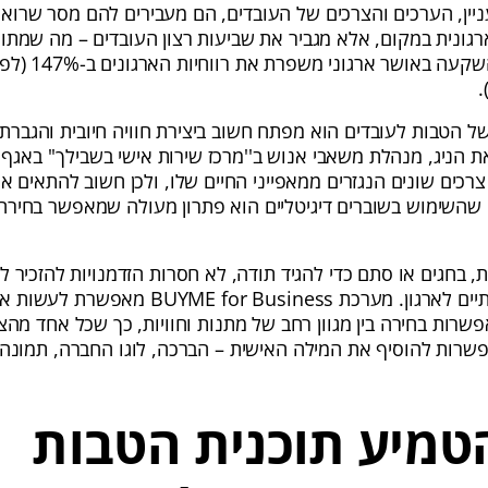
יין, הערכים והצרכים של העובדים, הם מעבירים להם מסר שרואי
גונית במקום, אלא מגביר את שביעות רצון העובדים – מה שמתור
לרווחים. במספרים, הש
ל הטבות לעובדים הוא מפתח חשוב ביצירת חוויה חיובית והגברת
ת הניג, מנהלת משאבי אנוש ב''מרכז שירות אישי בשבילך'' באג
 צרכים שונים הנגזרים ממאפייני החיים שלו, ולכן חשוב להתאים 
 שהשימוש בשוברים דיגיטליים הוא פתרון מעולה שמאפשר בחירה
ת, בחגים או סתם כדי להגיד תודה, לא חסרות הזדמנויות להזכיר 
עליהם ושהם משמעותיים לארגון. מערכת  for Business
פשרות בחירה בין מגוון רחב של מתנות וחוויות, כך שכל אחד מהצ
שרות להוסיף את המילה האישית – הברכה, לוגו החברה, תמונה
טמיע תוכנית הטבות