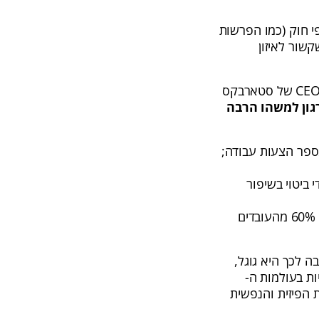
י חוק (כמו הפרשות
שור לאיזון
מדובר בהוצאות כספיות שמחזירות את ההשקעה (פלוס פלוס). כמו שהאוורד שולץ, ה-CEO של סטארבקס
גון למשהו הרבה
מספר הצעות עבודה;
 ביטוי בשיפור
בטווח הרחוק, הן משפיעות על שימור העובדים; מחקר שפורסם בפורבס מצא כי בעבור 60% מהעובדים
ה לכך היא גוגל,
ת בעולמות ה-
ת הפיזית והנפשית