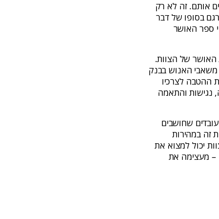
ם אותם. זה לא רק
גם בסופו של דבר
קעה באושר ארגוני משפרת את רווחיות הארגונים ב-147% (לפי ספר האושר
 האושר של הצוות.
ף משאבי האנוש בבנק
את ההטבה לצרכיו
, נגישות והתאמה
לעובדים שחושבים
BUYME מאפשרת לעשות את זה במהירות
וות יכול למצוא את
 – מעצימה את