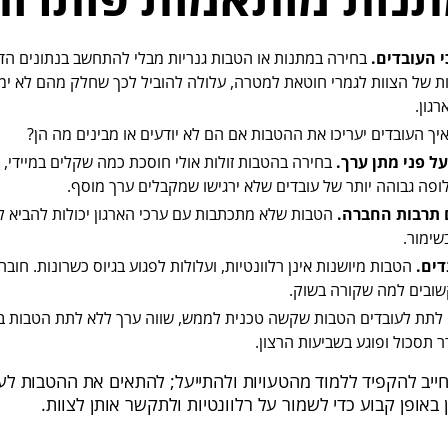
 העובדים.
בחירה במתנות או הטבות גנריות מבלי להתחשב בנתונים הד
ת של הצוות לגמרי חוטאת למטרה, עלולה להוביל לכך שחלק מהם לא יממש
גון.
יך העובדים יעריכו את ההטבות אם הם לא יודעים או מבינים מה הן?
על פני מתן ערך.
בחירה בהטבות זולות אולי חוסכת כמה שקלים במיידי, 
ופה גבוהה יותר של עובדים שלא ירגישו שמקבלים ערך מוסף.
 תרבות החברה.
הטבות שלא מתכתבות עם ערכי הארגון יכולות להביא 
שימור.
ים.
הטבות מיושנות אינן רלוונטיות, ועלולות לפגוע בגיוס כשרונות. חוב
שובים למה שקורה בשוק.
לתת לעובדים הטבות שקשה טכנית לממש, שווה ערך ללא לתת הטבות בכ
ר תסכול ופוגע בשביעות הרצון.
ייב להקפיד ללמוד מהטעויות ולהתייעל; להתאים את ההטבות לער
 באופן קבוע כדי לשמור על רלוונטיות ולתקשר אותן לצוות.