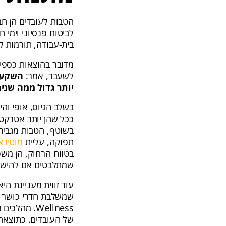
הטבות לעובדים הן חב
לביטוח פנסיוני וימי
בית-עבודה, תורמות ל
לשעבר, אמר:
השקעה 
יותר גדול ממה שנית
בשלב הגיוס, אופי וה
ככל שהן יותר אטרקטי
בשוטף, הטבות מגבירו
תפוקה, עליית
מוטיבצ
שמתלבטים אם להישאר
עוד זווית מעניינת הי
שמשלבת חדרי כושר ב
Wellness. 
של העובדים. כתוצאה