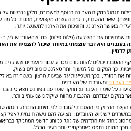
ילות תגמול במקום העבודה בנוסף למשכורת, חלקן נדרשות על פ
 חופשה). שאר ההטבות, דוגמת העשרה מקצועית, מתנות וכל מה שק
עלייה באושר הארגוני, והופכות את הארגון למשגשג יותר.
בעובדים היא דבר עוצמתי במיוחד שיכול להצמיח את האר
ן לדמיין
.
יקף ההטבות יכולים להוות גורם מכריע עבור מועמדים ששוקלים 
ביות, כך המקום יכול למשוך יותר טאלנטים מובילים בשוק.
ת את המורל, ובכך משפיעות על שביעות הרצון. בשטח זה בא לידי
יה בעבודה
ומעורבות של העובדים.
 במקום עבודתם, ההטבות מהוות שיקול משמעותי ביותר.
א הקשר ההדוק בין ההטבות לעובדים לבין מיתוג החברה. דוגמה טוב
משרדים לשימוש העובדים, ומציעה להם גישה חינמית לאפליקציו
מהלכים מהסוג מחזק את התדמית של גוגל כמותג חדשני המתמקד בבריאו
 מכך המותג נתפס כאטרקטיבי יותר בעיני הכלל.