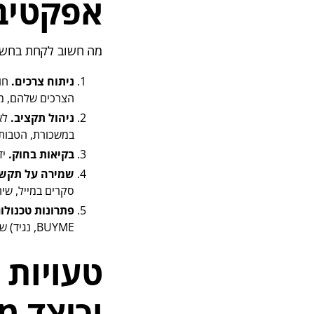
אפקטיבי
מה חשוב לקחת בחשבו
ניתוח צרכים.
חוב
הצרכים שלהם, מה
ניהול תקציב.
לא 
במשכורת, הטבות 
בקיאות בחוק.
יד
שמירה על תקשו
סקרים במייל, שיח
פתרונות טכנולוג
BUYME, נגיד) שמפשטת את התהליך – החל מניהול התקציב ועד לשליחת
טעויות 
וכיצד מ