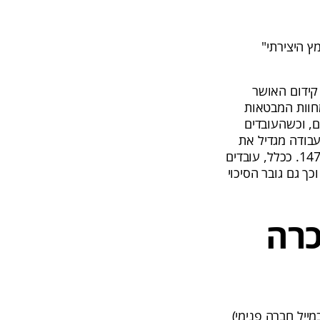
ץ היצירתי"
קידום האושר
מחוות המבטאות
ם, וכשהעובדים
עבודה מגדיל את
יעילות העובדים בשיעור של כ-31%, את היצירתיות פי 3, ואת הרווחיות של הארגון ב-147%. ככלל, עובדים
ך גם גובר הסיכוי
רה
ייל חברה פנימי)