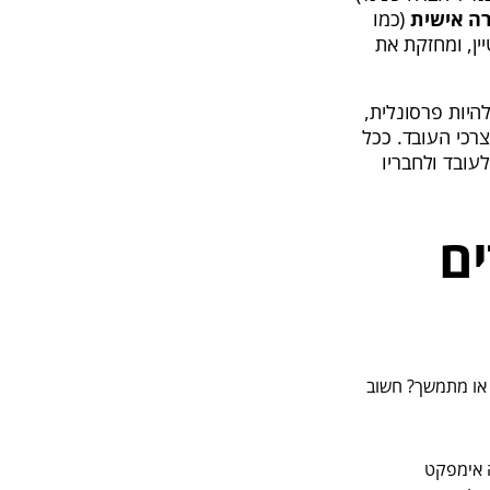
ה אישית
(כמו
ן, ומחזקת את
היות פרסונלית,
רכי העובד. ככל
עובד ולחבריו
ים
 או מתמשך? חשוב
ה אימפקט