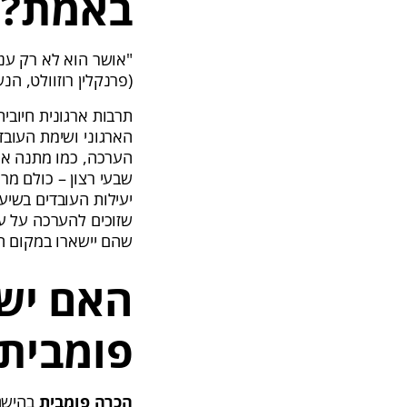
באמת?
"אושר הוא לא רק ענ
(פרנקלין רוזוולט, הנשיא ה-32 ש
תרבות ארגונית חיובי
הארגוני ושימת העוב
הערכה, כמו מתנה או
שבעי רצון – כולם מר
שזוכים להערכה על עב
שהם יישארו במקום הע
האם יש
פומבית
הכרה פומבית
בהישגי