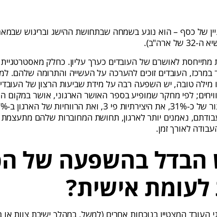
יין של כסף – הוא נוגע בשמחה שבתחושת ההישג ובריגוש שבמאמ
ל ארה"ב).
ת מתייחסת לאושרם של העובדים כערך עליון. כחלק מאסטרטגיית 
ד במרכז, העובדים זוכים להערכה על העשייה והתרומה שלהם. ל
 מילה טובה, יש השפעה רבה על מידת שביעות הרצון של העובדי
וויחים; לפי מחקר שמופיע בספר האושר הארגוני, אושר במקום ה
ודתם, נאמנים יותר לארגון, תחושת המחוברות שלהם מתעצמת וכ
בודה לאורך זמן.
 הבדל בהשפעה של הכ
 לעומת אישית?
 העובד המצטיין בנוכחות אחרים (למשל, במהלך ישיבת צוות או במ