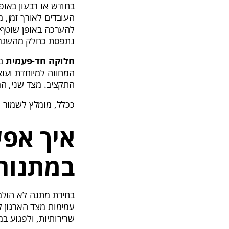
בחודש או רבעון באו
העובדים לאורך זמן, 
להערכה באופן שוטף 
נתפסת כחלק מהשגרה
חלוקה חד-פעמית
ב
המחווה למיוחדת ועוצמ
התקציב. מצד שני, המ
ככלל, מומלץ לשמור 
איך אפש
במתנות 
בחירת מתנה לא הולמת
עמימות מצד הארגון ל
שרירותיות, ולפגוע ב