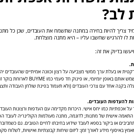
 לב?
יד צריך להיות בחירה במתנה שתשמח את העובדים, שכן כל מתנ
ת לו להרגיש שחשבו עליו – היא מתנה מוצלחת.
.
טית או בעלת ערך ממשי מצביעה על רצון וכוונה אמיתיים שהעובדים יהנ
מדובר בסוואג שישמש אותם באופן יומיומי, או פינ
לה בקנה אחד עם צרכי העובדים (ולא תעמוד בפינת שולחן העבודה ותצבו
ת להעדפות העובדים.
על אכפתיות כמו יחס אישי. היכרות מקדימה עם העדפות ורצונות העובדים
אמה אישית של מתנות; לדוגמה, מתנה מעולמות הקולינריה לעובד הפו
יבים או ביקור בספא לעובד שידוע בחיבתו לחיים הטובים. גם כשמדובר ב
ץ באיסוף מידע לאורך זמן: ליזום שיחות קבוצתיות ואישיות, לשלוח סקר