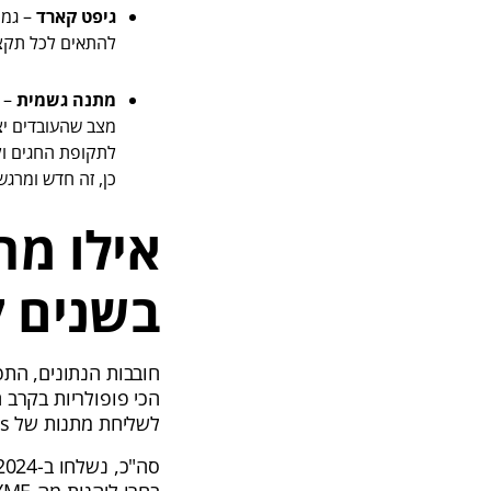
גיפט קארד
– גמי
להתאים לכל תקצי
מתנה גשמית
– כ
מצב שהעובדים יצ
לתקופת החגים ול
כן, זה חדש ומרגש
אילו מת
בשנים 
הכי פופולריות בקרב
לשליחת מתנות של BUYME for Business, ממגוון סוגי תחומים וגדלים.
סה"כ, נשלחו ב-2024 כ-450,000