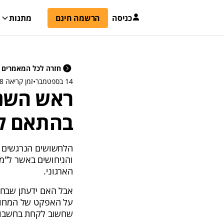
כניסה
הרשמה חינם
מתנות
חזרה לכל המאמרים
14 בספטמבר
•
זמן קריאה 8 דקות
בהתאם לת
הלחשושים הנרגשים ש
והניחושים באשר ל"מת
הארגוני.
אבל האם ידעתן שבחי
על האפקט של המחווה
שחשוב לקחת בחשבון 