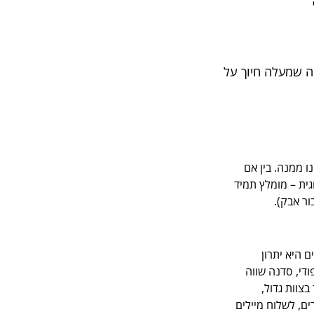
ה שמעלה חיוך על
ו ממנה. בין אם
וק חד פעמי כמו BUYME לארוחת בוקר זוגית – מומלץ תמיד
ר אבק).
 היא יתרון
די, סדנה שווה
צוות גדול,
ים, לשלוח מיילים