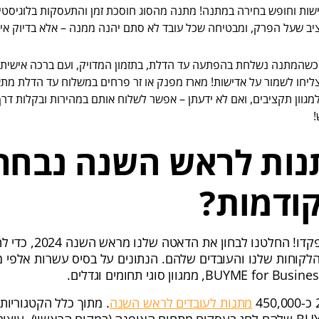
שות וחופש בחירה במתנה! מתנה מהסוג חוסכת זמן והתעסקות בלוגיסטיק
ב שעל הפרק, ומבטיחה שכל עובד לא סתם יהנה ממנה – אלא בדיוק איך
שהמתנה נשלחת בהפתעה עד הדלת, בתזמון המדויק, ועם ברכה אישית מ
ליחו לשמור על אדישות! מארז מפנק או זר פרחים במשלוח עד הדלת מתא
מגוון תקציבים, ואם לא ידעתן – אפשר לשלוח אותם במהירות ובקלות דר
!
נות לראש השנה נבחר
קודמות?
חובבות הנתונים, התפקדו! ה
 הלקוחות שלנו והעובדים שלהם. הנתונים על בסיס עשרות אלפ
מתנות לעובדים לראש השנה
. מתוך כלל הקטגוריות
בחרו ליהנות מה-BUYME שלהם לחג בעסקים מתחום האופנה (במקום הראשון), ע