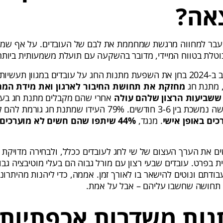
אה?
עבר למחווה מרגשת שמחממת את לבם של העובדים. על אף שמד
וטלת בטווח המיידי, מדובר בהשקעה עם תועלת משמעותית ביותר
תעשיות (מתוך
מחזקת את תחושת החיבור לארגון ואת מידת המח
ששביעות הרצון שלהם עולה
מתוכם העידו שהתחושה נמשכת בין 3-6 חודשים. 79% העידו שמתנ
כים באופן אישי
. מנגד,
44% שיתפו שהם
חשים לא מוערכים
ים את הערך העצום של שי לחג לעובדים ככלל, ולבחירה מדויק
 בפרט. עובדים שבעי רצון עם מורל גבוה הם בעלי מוטיבציה גבו
בודתם ונוטים להישאר בו לאורך זמן. אממה, כדי ליהנות מהיתרונ
 תחושה שחשבו עליהם – אבל על אמת.
נות משדרות אכפתיות