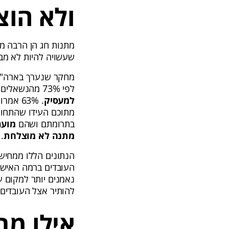
ולא הוצ
מתנות חג הן הרבה מ
שעשויה להיות לא מב
מחקר שנערך בארה"ב ב-2024 בחן את השפעת מתנות החג על עובדים במגוון 
לפי 73% מהנשאלים, מתנת חג
למעסיק
. 63% אמרו
בתרומתם ושהם
מוער
מתנה לא מוצלחת
.
הנתונים הללו ממחיש
העובדים ברמה האישית
נאמנים יותר למקום ע
להותיר אצל העובדים
אילו מת