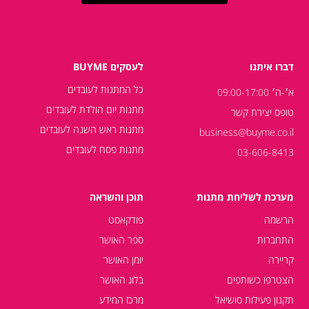
דברו איתנו
לעסקים BUYME
כל המתנות לעובדים
א׳-ה׳ 09:00-17:00
מתנות יום הולדת לעובדים
טופס יצירת קשר
מתנות ראש השנה לעובדים
business@buyme.co.il
מתנות פסח לעובדים
03-606-8413
מערכת לשליחת מתנות
תוכן והשראה
הרשמה
פודקאסט
התחברות
ספר האושר
קריירה
יומן האושר
הצטרפו כשותפים
בלוג האושר
תקנון פעילות סושיאל
מרכז המידע