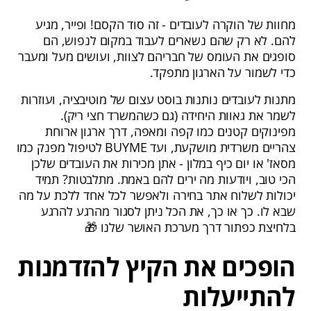
מחוות של הוקרה לעובדים - זה סוד הקסם! ופייר, מגיע
להם. לא רק שהם נשארים לעבוד במקום לנפוש, הם
סופגים את העומס של חבריהם לצוות, ועושים מעל ומעבר
כדי לשמור על הארגון מתפקד.
מתנות לעובדים נותנות בוסט עצום של מוטיבציה, ועוזרות
לשמר את גאוות היחידה (גם כשהמשרד חצי ריק).
מפינוקים קטנים כמו קפה ומאפה, דרך ארגון ארוחת
צהריים משרדית מושקעת, ועד BUYME לטיפול מפנק כמו
מסאז' או יום כיף במלון - אתן מכירות את העובדים שלכן
הכי טוב, ויודעות מה ירים להם באמת. מתלבטות? תמיד
יכולות לשלוח אתר בחירה ולאפשר לכל אחד ללכת על מה
שבא לו. כך או כך, את הכל ניתן לסגור מהרגע להרגע
בלחיצת כפתור דרך מערכת האושר שלנו 🎁
הופכים את הקיץ להזדמנות
להתייעלות