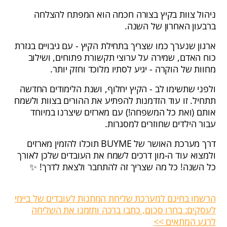
ניהול צוות בקיץ בצורה חכמה הוא המפתח להצלחה
ברבעון האחרון של השנה.
ארגון שנערך כמו שצריך בתחילת הקיץ - עם גיבויים בגזרת
כוח האדם, שמירה על ערוצי תקשורת פתוחים, ושילוב
מחוות של הוקרה - יגיע לסתיו מלוכד וחזק יותר.
ולפני שתשימו לב - הקיץ יחלוף, ושנת הלימודים החדשה
תתחיל. זו עוד הזדמנות להפתיע את ההורים בצוות ולשמח
אותם (ואת כל המשפחה!) עם מארזים שיצרנו במיוחד
עבור הילדים שחוזרים למסגרות.
דרך מערכת האושר של BUYME תוכלו להזמין מארזים
ולמצוא עוד ה-מון דרכים לשמח את העובדים שלכן לאורך
כל השנה! כל מה שצריך זה להתחבר ולצאת לדרך! ✨
הרשמו בחינם למערכת שליחת המתנות לעובדים של ביימי
לעסקים: בחרו סכום, כתבו ברכה ותזמנו את השליחה
לרגע המתאים >>