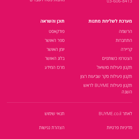
03-606-8413
מערכת לשליחת מתנות
תוכן והשראה
הרשמה
פודקאסט
התחברות
ספר האושר
קריירה
יומן האושר
הצטרפו כשותפים
בלוג האושר
תקנון פעילות סושיאל
מרכז המידע
תקנון פעילות סקר שביעות רצון
תקנון פעילות BUYME לראש
השנה
לאתר BUYME.co.il
תנאי שימוש
מדיניות פרטיות
הצהרת נגישות