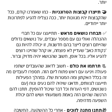
יותר.
🤝 תייצרו קבוצות הטרוגניות
- כמו שאמרנו קודם, ככל
שהקבוצות יהיו מגוונות יותר, ככה נצליח להגיע לפתרונות
יותר ייחודיים.
✅
תבחרו נושאים מראש
- תתייעצו עם כל חברי
ההנהלה ואולי גם עם מספר עובדים, על נושאים גדולים
שהייתם רוצים לייצר בהם חדשנות, זו יכולה להיות גם
'נקודת כאב' שעדיין לא פוצחה, או קהל שהיינו רוצים
להגיע אליו. בכל אופן, חשוב שהנושא יהיה מדויק וברור.
📃
תרתמו את כולם
- חשוב לדאוג שהעובדים ישתפו
פעולה ויגיעו עם ראש פתוח ליום הזה. תספרו לעובדים מה
זה בכלל האקתון ומה המטרות שלו. במהלך הפעילות
תייעצו לצוותים, תדאגו שיהיה להם נעים ונוח (עם
נשנושים, דפי הערות וכל דבר שיכול להוסיף). תתנו להם
הרגשה שהיום הזה באמת משמעותי ושיש להם יכולת
השפעה מדהימה.
🎁
תתנו מתנה לזוכים
- אחרי כל ההשקעה, החשיבה