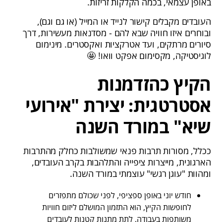
באופן עצמאי, בכמה הקלקות זריזות.
העובדים מקבלים קישור לנייד או המייל (או גם וגם),
ובוחרים איזו חוויה שבא להם - מסדנאות מעשירות, דרך
סיורים מרתקים, ועד אטרקציות ואקסטרים. מינימום
לוגיסטיקה, מקסימום אפקט וואו! 🤩
הקיץ כהזדמנות
אסטרטגית: יצירת "אירועי
שיא" במורד השנה
ככלל, מסורות תרבות פנאי שמשולבות כחלק מהתרבות
הארגונית, מייצרות ציפייה והתלהבות בקרב העובדים,
ומהוות "עוגן רגשי" עוצמתי במורד השנה.
חודש יוני באופן ספציפי, לפני שכולם מתפזרים
לחופשות הקיץ, הוא התזמון המושלם ליזום חוויות
משותפות בעבודה, לתת מתנות קטנות לעובדים