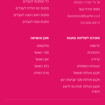
כל המתנות לעובדים
א׳-ה׳ 09:00-17:00
מתנות יום הולדת לעובדים
טופס יצירת קשר
מתנות ראש השנה לעובדים
business@buyme.co.il
מתנות פסח לעובדים
03-606-8413
מערכת לשליחת מתנות
תוכן והשראה
הרשמה
פודקאסט
התחברות
ספר האושר
קריירה
יומן האושר
הצטרפו כשותפים
בלוג האושר
תקנון פעילות סושיאל
מרכז המידע
תקנון פעילות סקר שביעות רצון
תקנון פעילות BUYME לראש
השנה