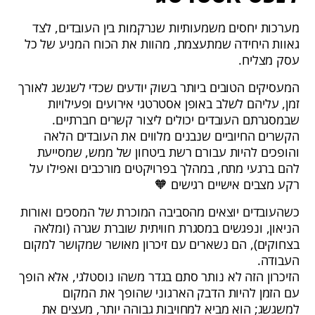
מערכות יחסים משמעותיות שנרקמות בין העובדים, לצד
גאוות היחידה שמתעצמת, מהוות את הכוח המניע של כל
עסק מצליח.
המעסיקים הטובים ביותר בשוק יודעים שכדי לשגשג לאורך
זמן, עליהם לשלב באופן אסטרטגי אירועים ופעילויות
שבמסגרתם העובדים יכולים ליצור קשרים חברתיים.
הקשרים החיוביים שנבנים מלווים את העובדים הלאה
והופכים להיות עבורם רשת ביטחון של ממש, שמסייעת
להם ברגעי מתח, במהלך בפרויקטים מורכבים ואפילו על
רקע מצבים אישיים רגישים 🧡
כשהעובדים יוצאים מהסביבה המוכרת של המסכים ואורות
הניאון, ונפגשים במסגרת חוויתית שוברת שגרה (ומלאה
בצחוקים), הם נשארים עם זיכרון מאושר שמקושר למקום
העבודה.
הזיכרון הזה לא נותר סתם בגדר משהו נוסטלגי, אלא הופך
עם הזמן להיות הדבק הארגוני שהופך את המקום
למשגשג; הוא מביא למחויבות גבוהה יותר, מעצים את