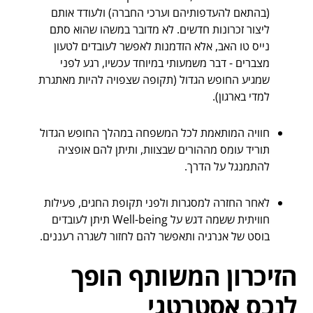
(בהתאם להעדפותיהם וערכי החברה) ולעודד אותם
ליצור זכרונות חדשים. לא מדובר במשהו שהוא סתם
נייס טו האב, אלא הזדמנות לאפשר לעובדים לטעון
מצברים - דבר משמעותי במיוחד עכשיו, רגע לפני
שמגיע החופש הגדול (תקופה שצפויה להיות מאתגרת
למדי בארגון).
חוויה המותאמת לכל המשפחה במהלך החופש הגדול
תוריד עומס מההורים שבצוות, ותיתן להם אופציה
להתמנגל על הדרך.
לאחר החזרה למסגרות ולפני תקופת החגים, פעילות
חוויתית ששמה דגש על Well-being תיתן לעובדים
בוסט של אנרגיה ותאפשר להם לחזור לשגרה רעננים.
הזיכרון המשותף הופך
לנכס אסטרטגי