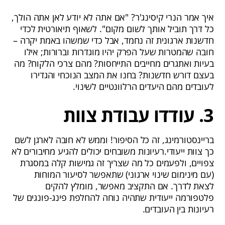
איך אמר הנרי קיסינג'ר? "אם אתה לא יודע לאן אתה הולך,
כל דרך תוביל אותך לשום מקום". לשאוף תיאורטית לכדי
חדשנות ארגונית זה נחמד, אבל כדי שמשהו באמת יקרה –
חובה שהמטרות שעל הפרק יהיו מוגדרות וברורות; אילו
בעיות ואתגרים מחייבים התייחסות? מהם צרכי הלקוח? מה
בעצם דורש חדשנות? בחנו את המצב הנוכחי והגדירו
לעובדים מהם היעדים הרלוונטיים לשינוי.
3. עודדו עבודת צוות
בריינסטורמינג, זה כל הסיפור! וממש לא חובה לארגן לשם
כך צוות ייעודי.רעיונות משובחים יכולים להגיע מחיבורים לא
צפויים, ולפעמים כל מה שצריך זה גמישות קלה במסגרת
(עם מינימום שינוי ארגוני) שתאפשר לסיעור המוחות
לצאת לדרך. אם התקציב מאפשר, מומלץ להקים
פלטפורמה ייעודית שתהיה נוחה להחלפת פינג-פונגים של
רעיונות בין העובדים.