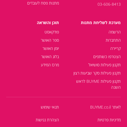
מתנות פסח לעובדים
03-606-8413
מערכת לשליחת מתנות
תוכן והשראה
הרשמה
פודקאסט
התחברות
ספר האושר
קריירה
יומן האושר
הצטרפו כשותפים
בלוג האושר
תקנון פעילות סושיאל
מרכז המידע
תקנון פעילות סקר שביעות רצון
תקנון פעילות BUYME לראש
השנה
לאתר BUYME.co.il
תנאי שימוש
מדיניות פרטיות
הצהרת נגישות