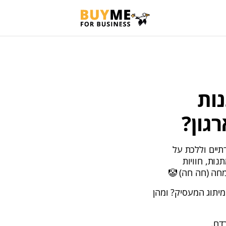
 מתנות
גון?
תיים וללכת על
ות, חוויות
מחה (חה חה) 🤡
יתוג המעסיק? ומהן
בדח.