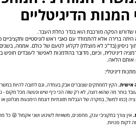
המנות הדיגיטליים
 שדורש הפקה מורכבת הוא בגדר נחלת העבר.
א היתה ברירה אלא להתמודד עם כאבי ראש לוגיסטיים ותקציביים סבי
תוך ניסיון (בד"כ לא מוצלח) לקלוע לטעם של כולם. אממה, בשנים
ציה דיגיטלית, וכיום, מדובר בהזדמנות לאפשר לעובדים חופש בח
 אותם הלאה.
תנות דיגיטלי:
אישית.
הקץ לממתקים שצוברים אבק בעמדה, וגם לחובה להיות במשרד 
בד בוחר מה שהוא רוצה, לא רק שזה הכי כיף שיש ונעשה מכל מקום - ג
יה (כמו למשל, במקרה של הגבלות תזונתיות דוגמת הימנעות מגלוטן או ט
.
אין צורך בתקציבי ענק, מחסנים, משאיות לשינוע ושני אקמול 😜 כל מה
 דקות פנויות.