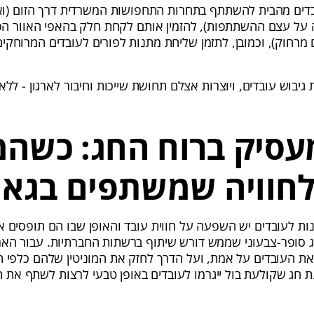
דים מהבית להשתתף בתחרות התחפושות המשרדית דרך הזום (וא
על עצם ההשתתפות), להזמין אותם לקחת חלק בהאפי האוור הפור
חוק), וכמובן, לתזמן שליחת מתנות לפורים לעובדים המרוחקים 
גיבוש עובדים, ויוצרות אצלם תחושת שייכות וחיבור לארגון - לל
עסיק ברוח החג: כשה
לחוויה שמשתפים בגאו
 לעובדים יש השפעה על חווית עובד והאופן שבו הם תופסים את 
ג סופר-צבעוני שממש דורש שיתוף ברשתות החברתיות. עבור הארגו
ת העובדים על אמת, ועל הדרך לחזק את המוניטין שלהם כלפי ח
ת חג שקולעת בול ייגרמו לעובדים באופן טבעי לרצות לשתף את 