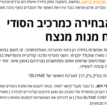
ארגונית בריאה
.
גמישות, השקעה ומתן בחירה אישית הם ערכים ארגוניי
ובדים. ארגון שרואה כנגד עיניו את האושר של העובדים בסוף נהנה משג
חירה כמרכיב הסודי
 מנות מנצח
 אפשרות בחירה הן ביטוי ההערכה האולטימטיבי. זה חשוב במיוחד
מארז שוקולד יוקרתי, השני מעדיף סדנה קולינרית והשלישית בכ
מרגישים שרואים אותם ומתחשבים בצרכיהם באופן אישי, יותר שב
ה גבוהה לעשייה.
בצ'יק צ'ק דרך מערכת האושר של BUYME?
י לחג.
כל עובד מקבל קישור לאתר, ובוחר לעצמו את מתנת הפורים שמתא
הצביון המסורתי של המנהג עם מגוון פינוקים קולינריים לבחירה ( מאפיות
גלידה במשקל או BUYME CHEF ועוד) ) או להרחיב את האפשרויות למתנות וחוויות כ
ו מבסוטים.