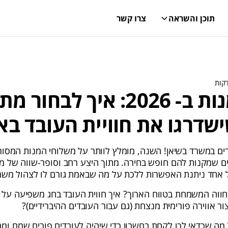
תוכן והשראה
צרו קשר
משלוח מנות ב- 2026: איך לבחור
שדרגו את חוויית העובד באר
ים במשרד בשיאן! השנה, מומלץ לוותר על משלוחי המנות המסור
ם שמקנות להם חופש בחירה. מתוך היצע רחב וסופר-שווה של מתנ
כל אחד ניתנת האפשרות ללכת על מה שבאמת גורם לו לצהול מש
ה המשמחת בטווח הארוך? איך חווית העובד בחג משפיעה על מ
ור אווירה פורימית מנצחת (גם עבור העובדים ההיברידיים)?
 מה שכדאי לכן לקחת בחשבון כדי שיהיה לעובדים פורים שמח ומ