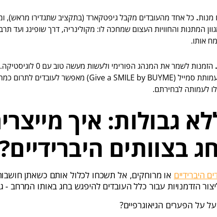
.
כל אחד מהעובדים מקבל גיפטקארד (בתקציב שתגדירו מראש), ומח
ון המתנות והחוויות העצום שמחכה לו: מקולינריה, דרך שופינג ועד תרב
ח אותו.
הזמנות לשמר את המנהג הפורימי ולע
של BUYME עם עמותת סמייל (Give a SMILE‎ by BUYME) מאפשר
לא גבולות: איך מייצרי
חג בצוותים היברידיים?
ים היברידיים
או מרוחקים, אל תשכחו לכלול אותם כשאתן חושבות 
יצור הזדמנויות עבור כלל העובדים להיפגש בחג באותו המרחב - ג
ועל על הפערים הגיאוגרפיים?