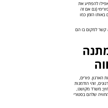
פילו להפתיע את
ימי (גם אם זה
באותו הזמן כמו
א קשר למקום בו הם
מתנה
וה
הארגון. פורים,
נים, זוהי הזדמנות
וץ; משרד מקושט,
החוויה שלהם בסטורי