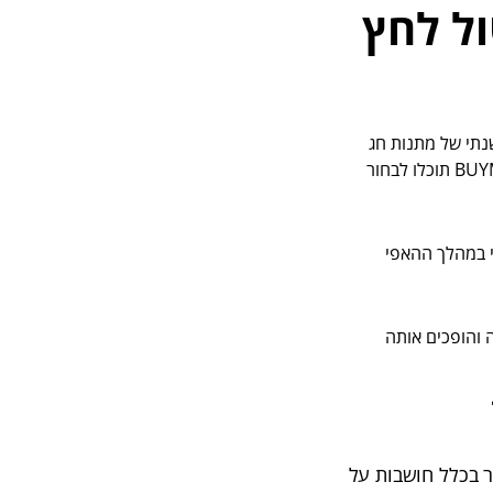
ול לחץ
נתי של מתנות חג
לעובדים. אם יש מקום לפיין טיונינג, זה יכול לקרות מהרגע להרגע; במערכת האושר של BUYME תוכלו לבחור
י במהלך ההאפי
ה והופכים אותה
ר בכלל חושבות על