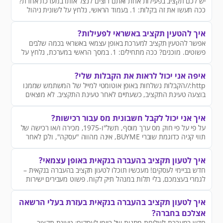
יש לכם תקציב בפעילות אחת ואתם רוצים לנצל אותו במערכת אחרת?
ככה תעשו את זה בקלות: 1. בעמוד הראשי, נלחץ על לשונית ניהול
תקציב
איך להטעין תקציב באשראי לפעילות?
אפשר להטעין תקציב למערכת באופן עצמאי באשראי בכמה שלבים
פשוטים. מוכנים? ככה מתחילים: 1. במסך הראשי במערכת, נלחץ על
כפתור הטעינה
איפה אני יכול לראות את הקבלות שלי?
http://הקבלות נשלחות באופן אוטומטי למייל של המשתמש שממנו
בוצעה טעינת התקציב, כשעתיים לאחר טעינת התקציב. לא מוצאים
את הקבלה? רוצים שנשלח אותה למייל אחר?
איך אני יכול לקבל חשבונית מס עבור רכישות?
על פי על פי חוק מס ערך מוסף, תשל"ו-1975, מכירה ו/או רכישה של
תווי קניה כדוגמת שוברי BUYME, אינה מהווה "עסקה", ולכן לאחר
התשלום, לא תופק חשבונית מס,אלא קבלה בלבד, אשר תשלח ישירות
אל כתובת המייל שהזנתם במעמד הרכישה
איך לטעון תקציב בהעברה בנקאית באופן עצמאי?
חדש בביימי לעסקים! מעכשיו תוכלו לטעון תקציב בהעברה בנקאית –
לגמרי בעצמכם, בלי תלות במנהל תיק לקוח. פשוט מעבירים ישירות
מהחשבון, במהירות ובקלות.
איך לטעון תקציב בהעברה בנקאית בעזרת בעלי הרשאה
אצלכם בחברה?
חדש במערכת לשליחת מתנות של ביימי לעסקים: טעינת תקציב