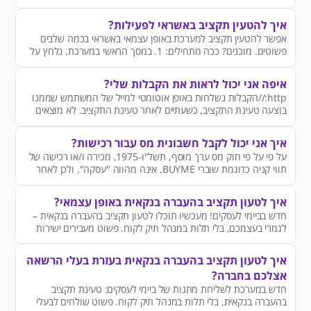
תקציב
איך להטעין תקציב באשראי לפעילות?
אפשר להטעין תקציב למערכת באופן עצמאי באשראי בכמה שלבים
פשוטים. מוכנים? ככה מתחילים: 1. במסך הראשי במערכת, נלחץ על
כפתור הטעינה
איפה אני יכול לראות את הקבלות שלי?
http://הקבלות נשלחות באופן אוטומטי למייל של המשתמש שממנו
בוצעה טעינת התקציב, כשעתיים לאחר טעינת התקציב. לא מוצאים
את הקבלה? רוצים שנשלח אותה למייל אחר?
איך אני יכול לקבל חשבונית מס עבור רכישות?
על פי על פי חוק מס ערך מוסף, תשל"ו-1975, מכירה ו/או רכישה של
תווי קניה כדוגמת שוברי BUYME, אינה מהווה "עסקה", ולכן לאחר
התשלום, לא תופק חשבונית מס,אלא קבלה בלבד, אשר תשלח ישירות
אל כתובת המייל שהזנתם במעמד הרכישה
איך לטעון תקציב בהעברה בנקאית באופן עצמאי?
חדש בביימי לעסקים! מעכשיו תוכלו לטעון תקציב בהעברה בנקאית –
לגמרי בעצמכם, בלי תלות במנהל תיק לקוח. פשוט מעבירים ישירות
מהחשבון, במהירות ובקלות.
איך לטעון תקציב בהעברה בנקאית בעזרת בעלי הרשאה
אצלכם בחברה?
חדש במערכת לשליחת מתנות של ביימי לעסקים: טעינת תקציב
בהעברה בנקאית, בלי תלות במנהל תיק לקוח. פשוט שולחים לבעלי