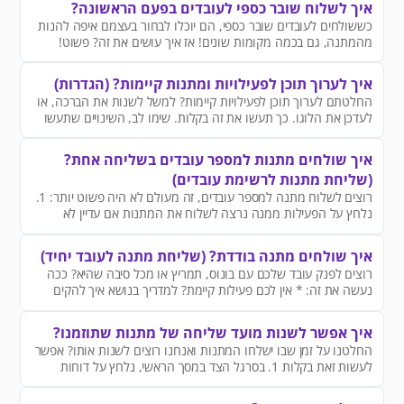
איך לשלוח שובר כספי לעובדים בפעם הראשונה?
כששולחים לעובדים שובר כספי, הם יוכלו לבחור בעצמם איפה להנות
מהמתנה, גם בכמה מקומות שונים! אז איך עושים את זה? פשוט!
איך לערוך תוכן לפעילויות ומתנות קיימות? (הגדרות)
החלטתם לערוך תוכן לפעילויות קיימות? למשל לשנות את הברכה, או
לעדכן את הלוגו. כך תעשו את זה בקלות. שימו לב, השינויים שתעשו
יתבצעו בכל המתנות שישלחו בפעילות הרלוונטית. רגע רגע, אין מה
להילחץ, אפשר לערוך הכל שוב במעמד השליחה של המתנה :)
איך שולחים מתנות למספר עובדים בשליחה אחת?
(שליחת מתנות לרשימת עובדים)
רוצים לשלוח מתנה למספר עובדים, זה מעולם לא היה פשוט יותר: 1.
נלחץ על הפעילות ממנה נרצה לשלוח את המתנות אם עדיין לא
הקמת פעילות מתאימה, לחצו כאן למדריך בנושא איך להקים פעילות
חדשה ​​
איך שולחים מתנה בודדת? (שליחת מתנה לעובד יחיד)
רוצים לפנק עובד שלכם עם בונוס, תמריץ או מכל סיבה שהיא? ככה
נעשה את זה: * אין לכם פעילות קיימת? למדריך בנושא איך להקים
פעילות חדשה - לחצו כאן * אם אתה רוצים לשלוח מתנה למספר
עובדים בשליחה אחת - לחצו כאן
איך אפשר לשנות מועד שליחה של מתנות שתוזמנו?
החלטנו על זמן שבו ישלחו המתנות ואנחנו רוצים לשנות אותו? אפשר
לעשות זאת בקלות 1. בסרגל הצד במסך הראשי, נלחץ על דוחות