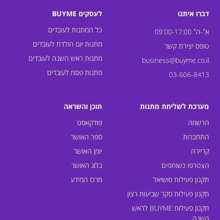
דברו איתנו
לעסקים BUYME
כל המתנות לעובדים
א׳-ה׳ 09:00-17:00
מתנות יום הולדת לעובדים
טופס יצירת קשר
מתנות ראש השנה לעובדים
business@buyme.co.il
מתנות פסח לעובדים
03-606-8413
מערכת לשליחת מתנות
תוכן והשראה
הרשמה
פודקאסט
התחברות
ספר האושר
קריירה
יומן האושר
הצטרפו כשותפים
בלוג האושר
תקנון פעילות סושיאל
מרכז המידע
תקנון פעילות סקר שביעות רצון
תקנון פעילות BUYME לראש
השנה