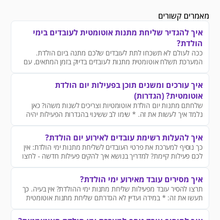
מאמרים קשורים
איך להגדיר שליחת מתנות אוטומטית לעובדים בימי
הולדת?
ככה לעולם לא תשכחו לתת לעובדים שלכם מתנה ביום הולדת.
המערכת תשלח אוטומטית מתנות לעובדים בדיוק בזמן המתאים, עם
ברכה אישית לפי פרטי העובד.
איך עורכים ומשנים תוכן בפעילות יום הולדת
אוטומטית? (הגדרות)
שלחתם מתנות יום הולדת אוטומטיות וצריכים לשנות משהו? כאן
נלמד איך לעשות את זה. * שימו לב ששינוי בהגדרות הפעילות יהיה
תקף לכל השליחות שיתבצעו ממנה מעתה והלאה.
איך להעלות רשימת עובדים לאירוע יום הולדת?
כך נוסיף למערכת את פרטי העובדים לשליחת מתנות ימי הולדת: אין
לכם פעילות קיימת? למדריך בנושא איך להקים פעילות חדשה - לחצו
כאן
איך מסירים עובד מאירוע ימי הולדת?
תרצו להסיר עובד מפעילות שליחת מתנות ימי ההולדת? אין בעיה. כך
תעשו את זה: * במידה ועדיין לא הגדרתם שליחת מתנות אוטומטית
לעובדים בימי הולדת - כאן תלמדו איך