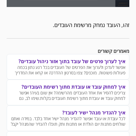
זהו, העובד נמחק מרשימת העובדים.
מאמרים קשורים
איך לערוך פרטים של עובד בתוך אזור ניהול עובדים?
אפשר לעדכן ולערוך את הפרטים של העובדים בכל רגע נתון בכמה
פעולות פשוטות. מוכנים? צפו בסרטון ההדרכה או קראו את המדריך
איך למחוק עובד או עובדת מתוך רשימת העובדים?
צריכים להסיר את אחד העובדים מהרשימה? אין שום בעיה! אפשר
למחוק עובד או עובדת מתוך רשימת העובדים בקלות.שימו לב, גם
לאחר המחיקה תוכלו לראות את כל המתנות ששלחתם לאותו עובד
תחת לשונית דוחות.
איך להגדיר מנהל ישיר לעובד?
לכל עובדת או עובד אפשר להגדיר מנהל ישיר אחד בלבד. במידה ואתם
שולחים מתנות יום הולדת או מתנות ותק תוכלו להגדיר שהמנהל יקבל
תזכורת לפני שנשלחת המתנה ביום המיוחד של העובדים שלו