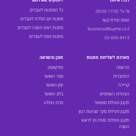
כל המתנות לעובדים
א׳-ה׳ 09:00-17:00
מתנות יום הולדת לעובדים
טופס יצירת קשר
מתנות ראש השנה לעובדים
business@buyme.co.il
מתנות פסח לעובדים
03-606-8413
מערכת לשליחת מתנות
תוכן והשראה
הרשמה
פודקאסט
התחברות
ספר האושר
קריירה
יומן האושר
הצטרפו כשותפים
בלוג האושר
תקנון פעילות סושיאל
מרכז המידע
תקנון פעילות סקר שביעות רצון
תקנון פעילות BUYME לראש
השנה