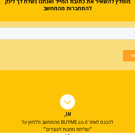
מומלץ להשאיר את כתובת המייל ואנחנו נשלח לך לינק
להתחברות מהמחשב
או,
להכנס לאתר BUYME.co.il מהמחשב וללחוץ על
״שליחת מתנות לעובדים״