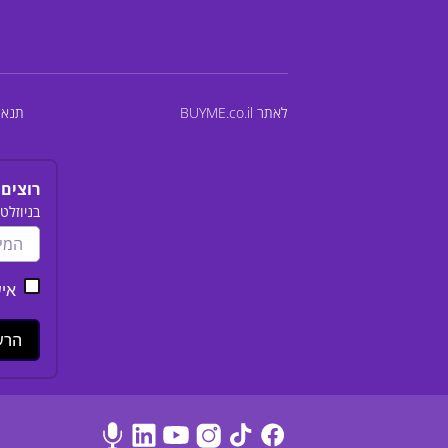
לאתר BUYME.co.il
תנאי
רוצים 
בניוזלט
אישור 