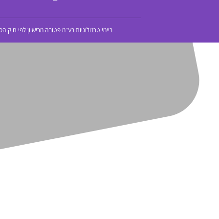
ביימי טכנולוגיות בע"מ פטורה מרישיון לפי חוק הסדרת העיסוק בשירותי תשלום וייזום תשלום,