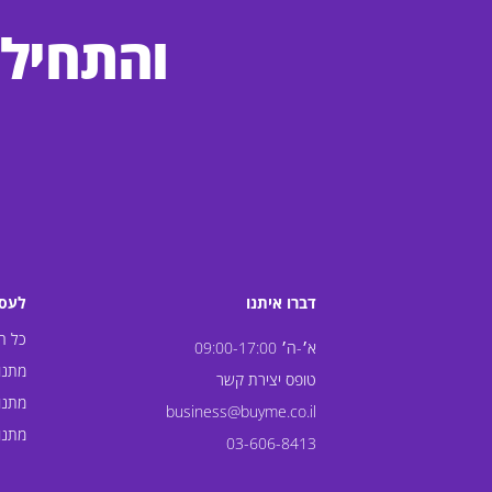
והתחילו
דברו איתנו
לעסקים
כל ה
א׳-ה׳ 09:00-17:00
מתנו
טופס יצירת קשר
מתנו
business@buyme.co.il
מתנו
03-606-8413