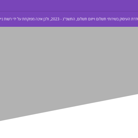
 התשפ"ג - 2023, ולכן אינה מפוקחת על ידי רשות ניירות ערך לעניין שירותי התשלום הניתנים על ידה.